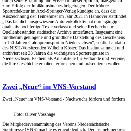
durch seine Erfahrung und Wissen in dieser Sportart, maßgeblich
zum Erfolg der Jubiläumsbuches beigetragen. Der frühere
Sportredakteur im Axel-Springer-Verlag kündigte an, dass die
Auszeichnung der Teilnehmer im Jahr 2021 in Hannover stattfindet.
„Das fachlich ausgewiesene Autorenkollektiv hat durchgängig
qualitativ hochfertige Texte verfasst und seine Recherchen mit
Quellenbeständen städtischer Archive unterfüttert. Insgesamt eine
rundherum gelungene und gründliche Darstellung des Geschehens
in 150 Jahren Galopprennsport in Niedersachsen“, so die Laudatio
des NISH-Vorsitzenden Wilhelm Köster. Das Institut sammelt und
archiviert seit 38 Jahren die wichtigsten Sportereignisse in
Niedersachsen. Es dient als Anlaufstelle für Verbände und Vereine,
die ihre Geschichte erhalten, erforschen und präsentieren wollen.
Zwei „Neue“ im VNS-Vorstand
Zwei „Neue“ im VNS-Vorstand - Nachwuchs fördern und fordern
Foto: Oliver Vosshage
Die Mitgliederversammlung des Vereins Niedersächsische
Sportpresse (VNS) machte es erneut deutlich: Der Teilnehmerkreis