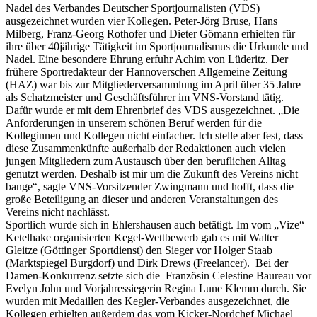
Nadel des Verbandes Deutscher Sportjournalisten (VDS)
ausgezeichnet wurden vier Kollegen. Peter-Jörg Bruse, Hans
Milberg, Franz-Georg Rothofer und Dieter Gömann erhielten für
ihre über 40jährige Tätigkeit im Sportjournalismus die Urkunde und
Nadel. Eine besondere Ehrung erfuhr Achim von Lüderitz. Der
frühere Sportredakteur der Hannoverschen Allgemeine Zeitung
(HAZ) war bis zur Mitgliederversammlung im April über 35 Jahre
als Schatzmeister und Geschäftsführer im VNS-Vorstand tätig.
Dafür wurde er mit dem Ehrenbrief des VDS ausgezeichnet. „Die
Anforderungen in unserem schönen Beruf werden für die
Kolleginnen und Kollegen nicht einfacher. Ich stelle aber fest, dass
diese Zusammenkünfte außerhalb der Redaktionen auch vielen
jungen Mitgliedern zum Austausch über den beruflichen Alltag
genutzt werden. Deshalb ist mir um die Zukunft des Vereins nicht
bange“, sagte VNS-Vorsitzender Zwingmann und hofft, dass die
große Beteiligung an dieser und anderen Veranstaltungen des
Vereins nicht nachlässt.
Sportlich wurde sich in Ehlershausen auch betätigt. Im vom „Vize“
Ketelhake organisierten Kegel-Wettbewerb gab es mit Walter
Gleitze (Göttinger Sportdienst) den Sieger vor Holger Staab
(Marktspiegel Burgdorf) und Dirk Drews (Freelancer). Bei der
Damen-Konkurrenz setzte sich die Französin Celestine Baureau vor
Evelyn John und Vorjahressiegerin Regina Lune Klemm durch. Sie
wurden mit Medaillen des Kegler-Verbandes ausgezeichnet, die
Kollegen erhielten außerdem das vom Kicker-Nordchef Michael