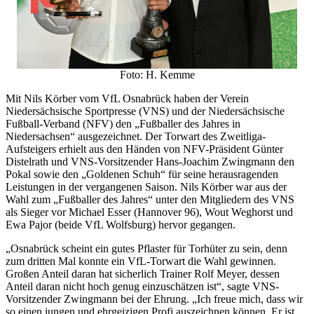
Foto: H. Kemme
Mit Nils Körber vom VfL Osnabrück haben der Verein
Niedersächsische Sportpresse (VNS) und der Niedersächsische
Fußball-Verband (NFV) den „Fußballer des Jahres in
Niedersachsen“ ausgezeichnet. Der Torwart des Zweitliga-
Aufsteigers erhielt aus den Händen von NFV-Präsident Günter
Distelrath und VNS-Vorsitzender Hans-Joachim Zwingmann den
Pokal sowie den „Goldenen Schuh“ für seine herausragenden
Leistungen in der vergangenen Saison. Nils Körber war aus der
Wahl zum „Fußballer des Jahres“ unter den Mitgliedern des VNS
als Sieger vor Michael Esser (Hannover 96), Wout Weghorst und
Ewa Pajor (beide VfL Wolfsburg) hervor gegangen.
„Osnabrück scheint ein gutes Pflaster für Torhüter zu sein, denn
zum dritten Mal konnte ein VfL-Torwart die Wahl gewinnen.
Großen Anteil daran hat sicherlich Trainer Rolf Meyer, dessen
Anteil daran nicht hoch genug einzuschätzen ist“, sagte VNS-
Vorsitzender Zwingmann bei der Ehrung. „Ich freue mich, dass wir
so einen jungen und ehrgeizigen Profi auszeichnen können. Er ist