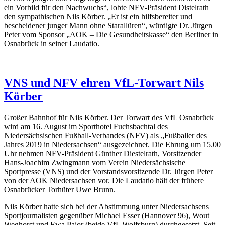
ein Vorbild für den Nachwuchs“, lobte NFV-Präsident Distelrath
den sympathischen Nils Körber. „Er ist ein hilfsbereiter und
bescheidener junger Mann ohne Starallüren“, würdigte Dr. Jürgen
Peter vom Sponsor „AOK – Die Gesundheitskasse“ den Berliner in
Osnabrück in seiner Laudatio.
VNS und NFV ehren VfL-Torwart Nils
Körber
Großer Bahnhof für Nils Körber. Der Torwart des VfL Osnabrück
wird am 16. August im Sporthotel Fuchsbachtal des
Niedersächsischen Fußball-Verbandes (NFV) als „Fußballer des
Jahres 2019 in Niedersachsen“ ausgezeichnet. Die Ehrung um 15.00
Uhr nehmen NFV-Präsident Günther Diestelrath, Vorsitzender
Hans-Joachim Zwingmann vom Verein Niedersächsische
Sportpresse (VNS) und der Vorstandsvorsitzende Dr. Jürgen Peter
von der AOK Niedersachsen vor. Die Laudatio hält der frühere
Osnabrücker Torhüter Uwe Brunn.
Nils Körber hatte sich bei der Abstimmung unter Niedersachsens
Sportjournalisten gegenüber Michael Esser (Hannover 96), Wout
Weghorst und Ewa Pajor (beide VfL Wolfsburg) durchgesetzt. Seit