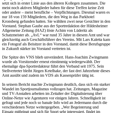
setzt sich in erster Linie aus den älteren Kollegen zusammen. Die
meist noch aktiven Mitglieder haben für diese Treffen keine Zeit
oder andere – meist berufliche – Verpflichtungen. Diesmal waren es
nur 18 von 159 Mitgliedern, die den Weg in das Parkhotel
Kronsberg gefunden hatten. Sie wählten zwei neue Gesichter in den
Vorstand. Stephan Gaube aus der Sportredaktion der Hildesheimer
Allgemeine Zeitung (HAZ) löste Achim von Lüderitz als
Schatzmeister ab. „AvL“ war rund 35 Jahre in diesem Amt und war
gleichzeitig auch Geschäftsführer des Vereins. Mit Lars Kaletta kam
ein Fotograf als Beisitzer in den Vorstand, damit diese Berufsgruppe
in Zukunft stärker im Vorstand vertreten ist.
Die Spitze des VNS blieb unverändert. Hans-Joachim Zwingmann
wurde als Vorsitzender erneut einstimmig wiedergewählt. Der
ehemalige dpa-Sportredakteur führt den Verband seit 1975. Sein
Stellvertreter bleibt Jürgen Ketelhake, der fast drei Jahrzehnte dieses
Amt ausübt und zudem im VDS als Kassenprüfer tätig ist.
In seinem Bericht machte Zwingmann deutlich, dass sich ein starker
Wandel im Sportjournalismus vollzogen hat. Zeitungen, Magazine
und TV-Anstalten arbeiten im Zeitalter der Digitalisierung über
Online-Netze wie Agenturen vor einigen Jahren. Schnelligkeit ist
gefragt und jede noch so banale Info wird an Jedermann durch die
verschiedenen Netze weitergegeben. „Wer Begeisterung und
Einsatz mitbringt und sich für Sport sehr interessiert, findet im