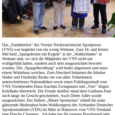
Das „Familienfest" des Vereins Niedersächsische Sportpresse
(VNS) war begleitet von ein wenig Wehmut. Zum 18. und letzten
Mal fand „Spargelessen mit Kegeln" in der „Waldschänke" in
Wettmar statt, wo sich die Mitglieder des VNS nicht nur
wohlgefühlt haben, sondern auch stets ausgezeichnet bewirtet
wurden. Die „Spargelhochburg" wird leider abgerissen und muss
einem Wohnhaus weichen. Zum Abschied bekamen die Inhaber
Walter und Friederike Renke ein von allen Teilnehmern
unterschriebenes Nationaltrikot sowie einen Frühlingsstrauß vom
VNS-Vorsitzenden Hans-Joachim Zwingmann und „Vize" Jürgen
Ketelhake überreicht. Die Freude darüber stand dem Gasthaus-Paar
noch lange im Gesicht geschrieben. Auch Dieter Adler wurde
ausgezeichnet. Der frühere „Mister Sportschau" erhielt für seine
glänzende Moderation beim Wahlkongress des Verbandes Deutscher
Sportjournalisten (VDS) im März in Hannover vom VNS-Vorstand
eine Flasche Champus. „Ich habe das für unseren Berufsstand sehr