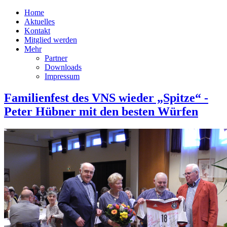
Home
Aktuelles
Kontakt
Mitglied werden
Mehr
Partner
Downloads
Impressum
Familienfest des VNS wieder „Spitze“ -
Peter Hübner mit den besten Würfen