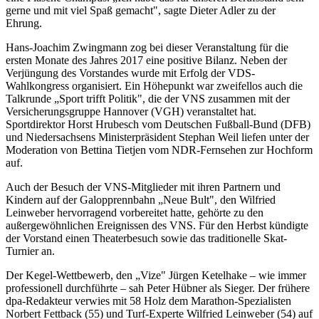
gerne und mit viel Spaß gemacht", sagte Dieter Adler zu der
Ehrung.
Hans-Joachim Zwingmann zog bei dieser Veranstaltung für die
ersten Monate des Jahres 2017 eine positive Bilanz. Neben der
Verjüngung des Vorstandes wurde mit Erfolg der VDS-
Wahlkongress organisiert. Ein Höhepunkt war zweifellos auch die
Talkrunde „Sport trifft Politik", die der VNS zusammen mit der
Versicherungsgruppe Hannover (VGH) veranstaltet hat.
Sportdirektor Horst Hrubesch vom Deutschen Fußball-Bund (DFB)
und Niedersachsens Ministerpräsident Stephan Weil liefen unter der
Moderation von Bettina Tietjen vom NDR-Fernsehen zur Hochform
auf.
Auch der Besuch der VNS-Mitglieder mit ihren Partnern und
Kindern auf der Galopprennbahn „Neue Bult", den Wilfried
Leinweber hervorragend vorbereitet hatte, gehörte zu den
außergewöhnlichen Ereignissen des VNS. Für den Herbst kündigte
der Vorstand einen Theaterbesuch sowie das traditionelle Skat-
Turnier an.
Der Kegel-Wettbewerb, den „Vize" Jürgen Ketelhake – wie immer
professionell durchführte – sah Peter Hübner als Sieger. Der frühere
dpa-Redakteur verwies mit 58 Holz dem Marathon-Spezialisten
Norbert Fettback (55) und Turf-Experte Wilfried Leinweber (54) auf